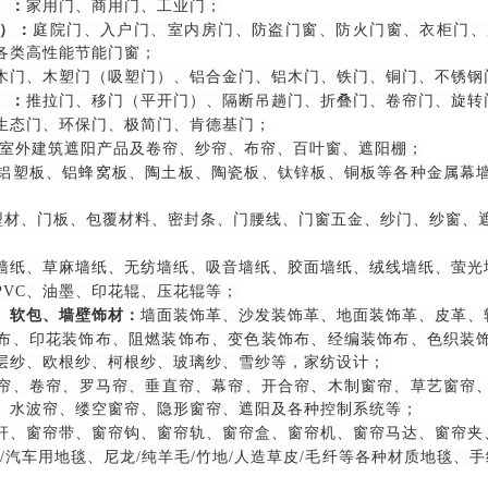
）：
家用门、商用门、工业门；
）：
庭院门、入户门、室内房门、防盗门窗、防火门窗、衣柜门、
各类高性能节能门窗；
木门、木塑门（吸塑门）、铝合金门、铝木门、铁门、铜门、不锈钢
）：
推拉门、移门（平开门）、隔断吊趟门、折叠门、卷帘门、旋转
生态门、环保门、极简门、肯德基门；
/室外建筑遮阳产品及卷帘、纱帘、布帘、百叶窗、遮阳棚；
铝塑板、铝蜂窝板、陶土板、陶瓷板、钛锌板、铜板等各种金属幕
型材、门板、包覆材料、密封条、门腰线、门窗五金、纱门、纱窗、
料墙纸、草麻墙纸、无纺墙纸、吸音墙纸、胶面墙纸、绒线墙纸、萤光
PVC、油墨、印花辊、压花辊等；
、软包、墙壁饰材：
墙面装饰革、沙发装饰革、地面装饰革、皮革、
布、印花装饰布、阻燃装饰布、变色装饰布、经编装饰布、色织装
层纱、欧根纱、柯根纱、玻璃纱、雪纱等，家纺设计；
帘、卷帘、罗马帘、垂直帘、幕帘、开合帘、木制窗帘、草艺窗帘、
、水波帘、缕空窗帘、隐形窗帘、遮阳及各种控制系统等；
杆、窗帘带、窗帘钩、窗帘轨、窗帘盒、窗帘机、窗帘马达、窗帘夹
用/汽车用地毯、尼龙/纯羊毛/竹地/人造草皮/毛纤等各种材质地毯、手