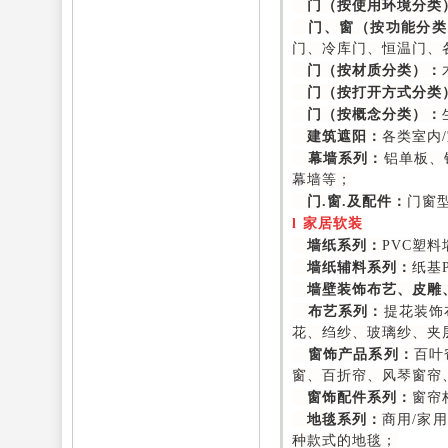
门（按使用环境分类
门、窗（按功能分类
门、冷库门、恒温门、
门（按材质分类）：
门（按打开方式分类
门（按概念分类）：
建筑遮阳：
各类室内
幕墙系列：
铝单板、
幕墙等；
门.窗.及配件：
门窗
l
家居软装
墙纸系列：
PVC塑
墙纸辅料系列：
纸基
墙壁装饰布艺、皮雕
布艺系列：
提花装饰
花、绉纱、玻璃纱、夹
窗饰产品系列：
百叶
窗、百折帘、风琴窗帘
窗饰配件系列：
窗帘
地毯系列：
商用/家
种款式的地毯；