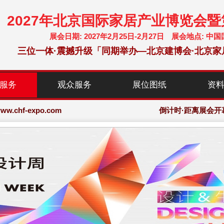
2027年北京国际家居产业博览会
展会日期: 2027年2月25日-2月27日 展会地点:
三位一体·震撼升级「同期举办—北京建博会·北京家
chf-expo.com
服务
观众服务
展位图纸
资
博览会·大会网站
chf-expo.com
倒计时·距离展会开
博览会·大会网站