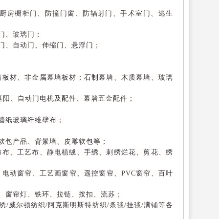
厨房橱柜门、防撞门窗、防辐射门、手术室门、逃生
门、玻璃门；
门、自动门、伸缩门、悬浮门；
墙板材、非金属幕墙板材；石制幕墙、木质幕墙、玻璃
遮阳、自动门电机及配件、幕墙五金配件；
墙纸玻璃纤维壁布；
软包产品、背景墙、皮雕软包等；
饰布、工艺布、静电植绒、手绣、刺绣烂花、剪花、绣
电动窗帘、工艺画窗帘、遥控窗帘、PVC窗帘、百叶
、窗帘灯、铁环、拉链、按扣、流苏；
绣/威尔顿纺织/阿克斯明斯特纺织/条毯/挂毯/满铺等各