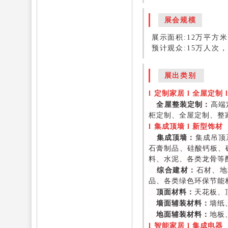
展会规模
展示面积:12万平方米，
预计观众:15万人次，
展出类别
l
定制家居
l
全屋定制
全屋整装定制：
高端
柜定制、全屋定制、整
l
集成顶墙
l
新型饰材
集成顶墙：
集成吊顶
石膏制品、硅酸钙板、
料、水泥、各类龙骨等
综合建材：
石材、地
品、各类绿色环保节能
顶面材料：
天花板、
墙面辅装材料：
墙纸
地面辅装材料：
地板
l
智能家居
l
集成电器