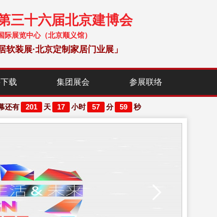
暨第三十六届北京建博会
 中国国际展览中心（北京顺义馆）
居软装展·北京定制家居门业展」
料下载
集团展会
参展联络
201
17
57
59
幕还有
天
小时
分
秒