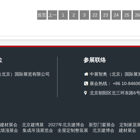
首页
上一
1
2
3
22
23
24
25
26
页
位
参展联络
（北京）国际展览有限公司
中展智奥（北京）国际展
展会热线： +86 10-84606
北京朝阳区北三环东路6号
京建材展会
北京建博展
2027年北京建博会
新型门窗展会
定制家居
成墙顶展会
集成吊顶展览会
全屋定制整装展
北京建博会
建材展会