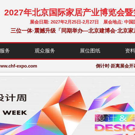
2027年北京国际家居产业博览会
展会日期: 2027年2月25日-2月27日 展会地点:
三位一体·震撼升级「同期举办—北京建博会·北京家
chf-expo.com
服务
观众服务
展位图纸
资
博览会·大会网站
chf-expo.com
倒计时·距离展会开
博览会·大会网站