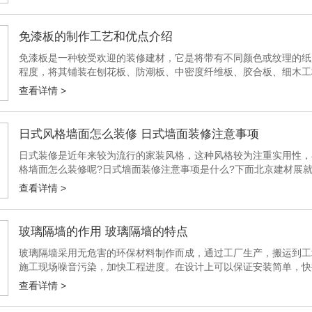
免漆板的制作工艺和优点介绍
免漆板是一种较受欢迎的装修建材，它是将带有不同颜色或纹理的纸
程度，将其铺装在刨花板、防潮板、中密度纤维板、胶合板、细木工
常常叫做三聚氰胺板。那么免漆板的制作工艺有哪些呢?它的材质和结构
查看详情 >
日式风格墙面怎么装修 日式墙面装修注意事项
日式装修是近年来较为流行的家装风格，这种风格较为注重实用性，
格墙面怎么装修呢?日式墙面装修注意事项是什么?下面北京建材展就带
不少的和式装修中，大多数人也会选择更加环保实用的壁纸来铺贴墙面
查看详情 >
玻璃隔墙的作用 玻璃隔墙的特点
玻璃隔墙采用无危害的环保材料制作而成，通过工厂生产，搬运到工
施工现场噪音污染，加快工程进度。在设计上可以保证安装简单，快
什么样的作用呢?还具有什么样的特点呢?下面，北京建材展小编为大家
查看详情 >