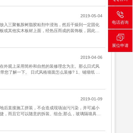
2019-05-04
电话咨询
放入三聚氰胺树脂胶粘剂中浸泡，然后干燥到一定固化
板或其他实木板材上面，经热压而成的装饰板，因此也
又有哪些呢?下面建...
展位申请
2019-04-06
在外观上采用简朴和自然的装修理念为主。那么日式风
您了解一下。 日式风格墙面怎么装修? 1、铺墙纸 在
，其中，装修...
2019-01-09
地后直接施工拼装，不会造成现场油污污染，并可减小
捷，而且它可以随意的拆装、组合;那么，玻璃隔墙具有
讲述的下玻璃隔墙...