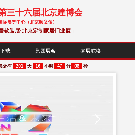
暨第三十六届北京建博会
 中国国际展览中心（北京顺义馆）
居软装展·北京定制家居门业展」
料下载
集团展会
参展联络
201
16
47
05
幕还有
天
小时
分
秒