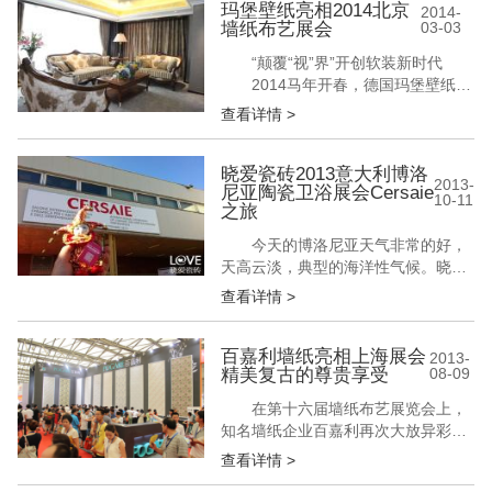
此次慕尼黑之行由中国建筑结构协会
玛堡壁纸亮相2014北京
2014-
墙纸布艺展会
03-03
联络部主任孟繁军带队，大猫电商执
行董事梁雪林女士代表公司出行，将
“颠覆“视”界”开创软装新时代
立足本土、放眼全球，从国际国内两
2014马年开春，德国玛堡壁纸和
个...
新上市的赫彼娜布艺，以全新姿态走
查看详情 >
上舞台，创造一个颠覆“视”界的生活
环境，即将亮相3/4-3/7北京墙纸布艺
新国展，突破对家居空间既有的想
晓爱瓷砖2013意大利博洛
2013-
尼亚陶瓷卫浴展会Cersaie
象，将时尚、设计艺术与生活结合，
10-11
之旅
开创软装魅力新时代。 玛堡壁纸亮相
2014北京墙纸布艺展会...
今天的博洛尼亚天气非常的好，
天高云淡，典型的海洋性气候。晓爱
的心情也格外的不错。晓爱带着小伙
查看详情 >
伴爱神娃娃来到了被誉为世界顶级陶
瓷展会的博洛尼亚国际陶瓷卫浴展，
爱神娃娃这次要真真正正的领略陶瓷
百嘉利墙纸亮相上海展会
2013-
精美复古的尊贵享受
08-09
卫浴世界顶级品牌的风采了。 晓爱瓷
砖2013意大利博洛尼亚陶瓷卫浴展会
在第十六届墙纸布艺展览会上，
Cersaie之旅 据悉，今年中国...
知名墙纸企业百嘉利再次大放异彩。
展会期间，其以简洁而富有内涵的形
查看详情 >
象和新颖独特的产品吸引了众多观展