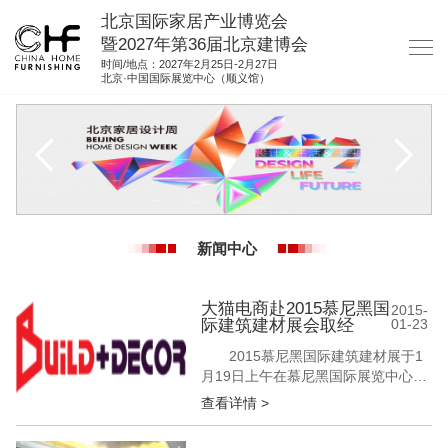
北京国际家居产业博览会
暨2027年第36届北京建博会
时间/地点：2027年2月25日-2月27日
北京·中国国际展览中心（顺义馆）
网站首页
关于我们
展商服务
观众服务
新闻中心
展位图纸
资料下载
大猫电商赴2015慕尼黑国
2015-
际建筑建材展会取经
01-23
集团展会
2015慕尼黑国际建筑建材展于1
参展联络
月19日上午在慕尼黑国际展览中心开
幕。 中国建筑金属结构协会组织
查看详情 >
国内门窗幕墙行业考察团前往建材展
并考察南部欧 洲门窗幕墙行业。