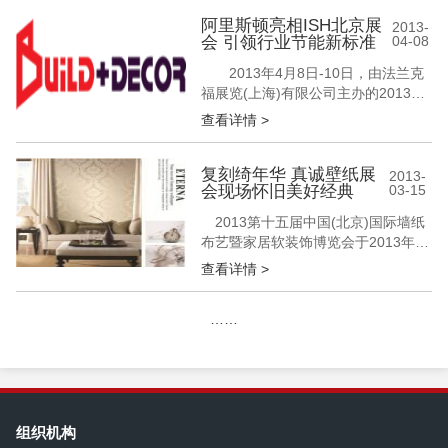
者的驻足，达成了多项加盟合作协
议。其中，百嘉利推出的最新款孔雀
阿里斯顿亮相ISH北京展
2013-
会 引领行业节能新标准
04-08
王国墙纸版本更是获得了观展者的热
捧。 百嘉利墙纸亮相上海展会 精美
2013年4月8日-10日，由法兰克
复古的尊贵享受 展位人潮络绎不绝
福展览(上海)有限公司主办的2013年
百嘉...
ISH China & CIHE——中国(北京)国
查看详情 >
际供热通风空调、卫生洁具及城建设
备与技术展览会在中国国际展览中心
如期举行。意大利百年品牌——阿里
复刻绮年华 真诚壁纸展
2013-
会现场怀旧美好经典
03-15
斯顿携全系壁挂炉产品、系列热水器
新品和商用锅炉、燃烧器等全线产品
2013第十五届中国(北京)国际墙纸
占据最黄金展...
布艺暨家居软装饰博览会于2013年3
月7日-10日在北京接连拉开帷幕。展
查看详情 >
会现场众多行业品牌云集、新品壁纸
争奇斗艳，在真诚壁纸展台，《绮年
……
华》新版本以其独特的怀旧情怀吸引
众多观众驻足，赢得观展者的好评。
复刻绮年华 真诚壁纸展会现场怀旧美
好经典 真诚壁纸《绮年华》...
组织机构