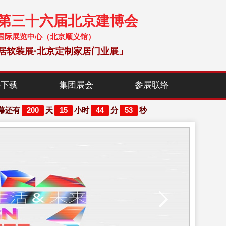
暨第三十六届北京建博会
 中国国际展览中心（北京顺义馆）
居软装展·北京定制家居门业展」
料下载
集团展会
参展联络
200
15
44
53
幕还有
天
小时
分
秒