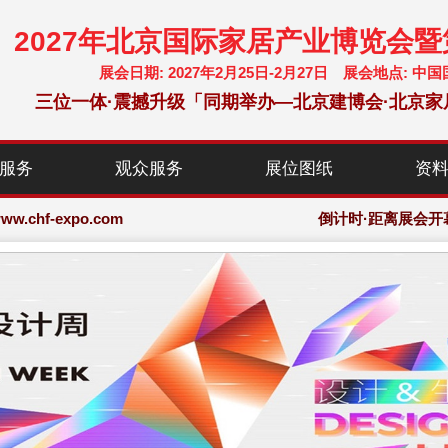
2027年北京国际家居产业博览会
展会日期: 2027年2月25日-2月27日 展会地点:
三位一体·震撼升级「同期举办—北京建博会·北京家
chf-expo.com
服务
观众服务
展位图纸
资
博览会·大会网站
chf-expo.com
倒计时·距离展会开
博览会·大会网站