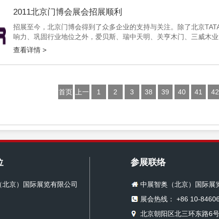
2011北京门博会展会招展顺利
招展至今，北京门博会得到了众多企业的支持与关注。除了北京TA
响力、巩固行业地位之外，爱贝斯、瑞中天明、关亨木门、三威木业
之势推出新品，如爱贝斯的“都市大写意”系列、瑞中天明的耶鲁装甲门
查看详情 >
首页
上一
1
2
3
38
39
40
41
42
页
位
参展联络
（北京）国际展览有限公司
中展智奥（北京）国际展
展会热线： +86 10-84606
北京朝阳区北三环东路6号